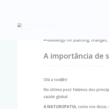
Skip
to
content
A importância de s
Leave a Comment
/
Alimentação
,
C
Olá a tod@s!
No último post falámos dos princí
saúde global.
A NATUROPATIA
, como vos disse,