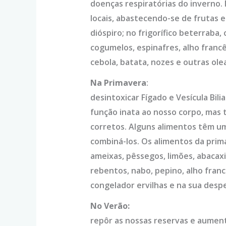
doenças respiratórias do inverno. 
locais, abastecendo-se de frutas e
dióspiro; no frigorífico beterraba,
cogumelos, espinafres, alho francê
cebola, batata, nozes e outras ole
Na Primavera
:
desintoxicar Fígado e Vesícula Bi
função inata ao nosso corpo, mas t
corretos. Alguns alimentos têm um
combiná-los. Os alimentos da prima
ameixas, pêssegos, limões, abacaxi,
rebentos, nabo, pepino, alho franc
congelador ervilhas e na sua despe
No Verão:
repôr as nossas reservas e aument