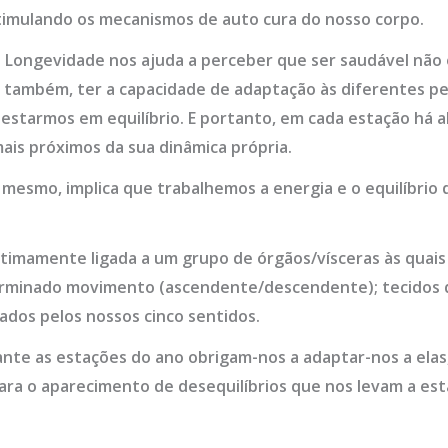
timulando os mecanismos de auto cura do nosso corpo.
da Longevidade nos ajuda a perceber que ser saudável nã
 também, ter a capacidade de adaptação às diferentes pe
ra estarmos em equilíbrio. E portanto, em cada estação h
is próximos da sua dinâmica própria.
o mesmo, implica que trabalhemos a energia e o equilíbrio
ntimamente ligada a um grupo de órgãos/vísceras às quai
rminado movimento (ascendente/descendente); tecidos 
ados pelos nossos cinco sentidos.
nte as estações do ano obrigam-nos a adaptar-nos a elas
ara o aparecimento de desequilíbrios que nos levam a es