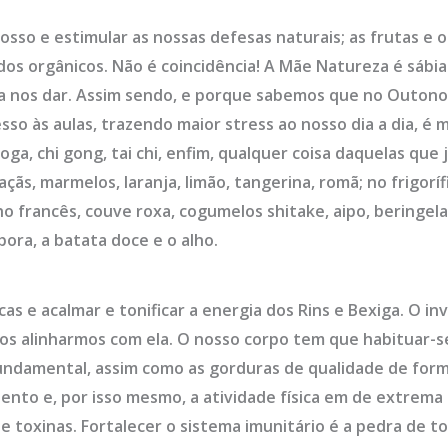
rosso e estimular as nossas defesas naturais; as frutas 
os orgânicos. Não é coincidência! A Mãe Natureza é sábia 
ra nos dar. Assim sendo, e porque sabemos que no Outono
sso às aulas, trazendo maior stress ao nosso dia a dia, é 
oga, chi gong, tai chi, enfim, qualquer coisa daquelas qu
ãs, marmelos, laranja, limão, tangerina, romã; no frigoríf
ho francês, couve roxa, cogumelos shitake, aipo, beringela
ra, a batata doce e o alho.
as e acalmar e tonificar a energia dos Rins e Bexiga. O i
os alinharmos com ela. O nosso corpo tem que habituar-se 
fundamental, assim como as gorduras de qualidade de forma
ento e, por isso mesmo, a atividade física em de extrem
 de toxinas. Fortalecer o sistema imunitário é a pedra de 