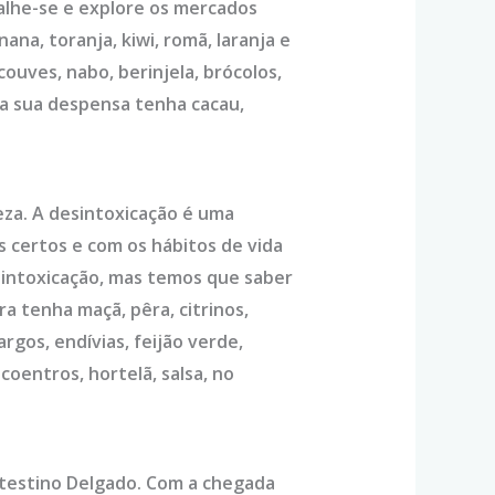
salhe-se e explore os mercados
ana, toranja, kiwi, romã, laranja e
couves, nabo, berinjela, brócolos,
 na sua despensa tenha cacau,
eza. A desintoxicação é uma
s certos e com os hábitos de vida
sintoxicação, mas temos que saber
ra tenha maçã, pêra, citrinos,
argos, endívias, feijão verde,
coentros, hortelã, salsa, no
Intestino Delgado. Com a chegada