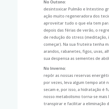
No Outono
:
desintoxicar Pulmão e Intestino g
ação muito regeneradora dos tecid
aproveitar tudo o que ela tem pa
depois das férias de verão, o regre
de redução do stress (meditação, i
começar). Na sua fruteira tenha maç
arandos, rabanetes, figos, uvas, al
sua despensa as sementes de abóbo
No Inverno
:
repôr as nossas reservas energétic
por vezes, leva algum tempo até n
secam e, por isso, a hidratação é 
nosso metabolismo torna-se mais l
transpirar e facilitar a eliminação