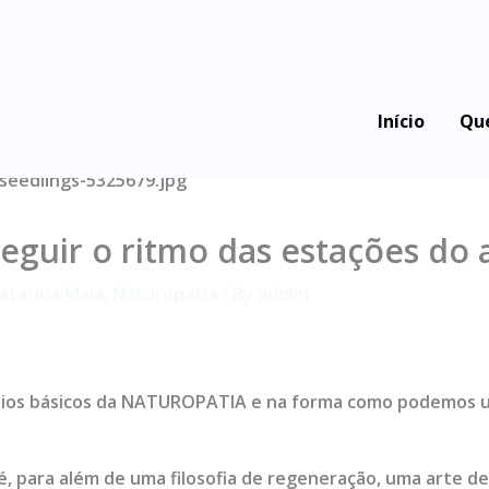
Início
Qu
eguir o ritmo das estações do 
atarina Maia
,
Naturopatia
/ By
admin
pios básicos da NATUROPATIA e na forma como podemos util
 é, para além de uma filosofia de regeneração, uma arte d