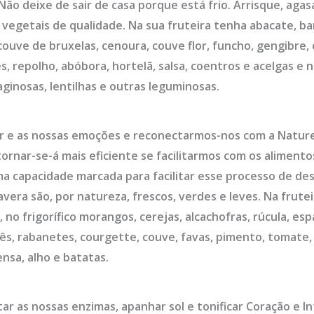
Não deixe de sair de casa porque está frio. Arrisque, aga
 vegetais de qualidade. Na sua fruteira tenha abacate, ban
 couve de bruxelas, cenoura, couve flor, funcho, gengibre, 
s, repolho, abóbora, hortelã, salsa, coentros e acelgas e
aginosas, lentilhas e outras leguminosas.
liar e as nossas emoções e reconectarmos-nos com a Natur
ornar-se-á mais eficiente se facilitarmos com os alimento
a capacidade marcada para facilitar esse processo de de
vera são, por natureza, frescos, verdes e leves. Na frutei
 no frigorífico morangos, cerejas, alcachofras, rúcula, esp
ês, rabanetes, courgette, couve, favas, pimento, tomate, 
nsa, alho e batatas.
ar as nossas enzimas, apanhar sol e tonificar Coração e 