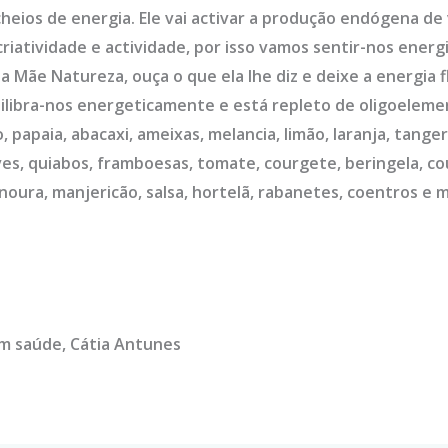
heios de energia. Ele vai activar a produção endógena de
iatividade e actividade, por isso vamos sentir-nos energ
a Mãe Natureza, ouça o que ela lhe diz e deixe a energia f
quilibra-nos energeticamente e está repleto de oligoelem
papaia, abacaxi, ameixas, melancia, limão, laranja, tangerin
uves, quiabos, framboesas, tomate, courgete, beringela, cou
noura, manjericão, salsa, hortelã, rabanetes, coentros e 
om saúde, Cátia Antunes