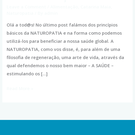
ritmo
Leave a Comment
/
Alimentação
,
Catarina Maia
,
das
Naturopatia
/ By
admin
estações
Olá a tod@s! No último post falámos dos princípios
do
básicos da NATUROPATIA e na forma como podemos
ano
utilizá-los para beneficiar a nossa saúde global. A
NATUROPATIA, como vos disse, é, para além de uma
filosofia de regeneração, uma arte de vida, através da
qual defendemos o nosso bem maior – A SAÚDE –
estimulando os […]
Read More »