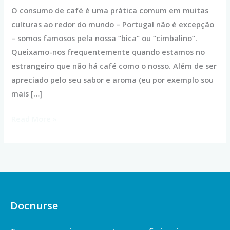
O consumo de café é uma prática comum em muitas
culturas ao redor do mundo – Portugal não é excepção
– somos famosos pela nossa “bica” ou “cimbalino”.
Queixamo-nos frequentemente quando estamos no
estrangeiro que não há café como o nosso. Além de ser
apreciado pelo seu sabor e aroma (eu por exemplo sou
mais […]
Read More »
Docnurse